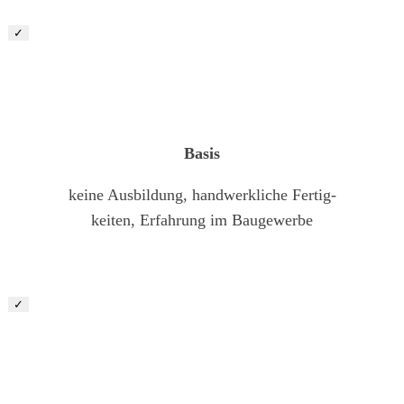
✓
LKW-Fahrer im Baustellenverkehr (m/w/d)
Basis
keine Ausbildung, handwerkliche Fertig-
keiten, Erfahrung im Baugewerbe
✓
Helfer & Quereinsteiger im Landschaftsbau (m/w/d)