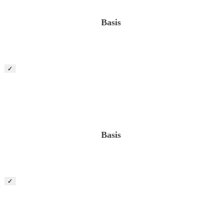
Basis
✓
Projektleiter „Privatgärten“ (m/w/d)
Basis
✓
Projektleiter „öffentich/gewerblicher Landschaftsbau“
(m/w/d)