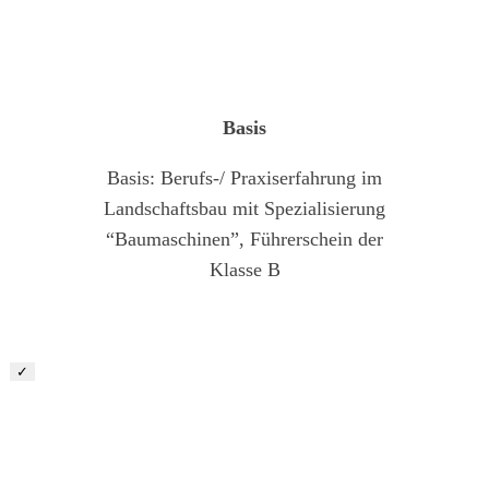
Maschinist/ Baugeräteführer (m/w/d)
Basis
Basis: Berufs-/ Praxiserfahrung im
Landschaftsbau mit Spezialisierung
“Baumaschinen”, Führerschein der
Klasse B
✓
Vorarbeiter/ Baustellenleiter Garten- und
Landschaftsbau (m/w/d)