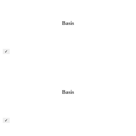
Basis
✓
Kalkulator (m/w/d)
Basis
✓
Vorarbeiter / Maschinist (m/w/d)