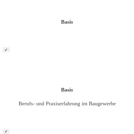
Basis
✓
Vorarbeiter / Maschinist (m/w/d)
Basis
Berufs- und Praxiserfahrung im Baugewerbe
✓