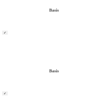
Basis
✓
Projektleiter „öffentich/gewerblicher Landschaftsbau“
(m/w/d)
Basis
✓
Kalkulator (m/w/d)