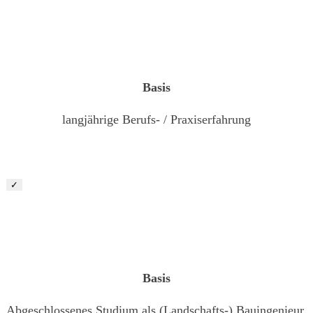
Bauleiter Garten- und Landschaftsbau (m/ w/ d)
Basis
langjährige Berufs- / Praxiserfahrung
✓
Junior Bauleiter Garten- und Landschaftsbau (m/ w/ d)
Basis
Abgeschlossenes Studium als (Landschafts-) Bauingenieur,