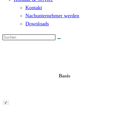
Kontakt
Nachunternehmer werden
Downloads
Projektleiter „Vegetationspflege“ (m/w/d)
Basis
✓
Projektleiter „Privatgärten“ (m/w/d)