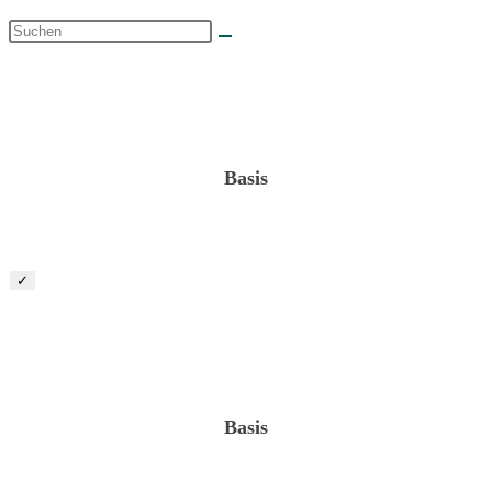
Projektleiter „Vegetationspflege“ (m/w/d)
Basis
✓
Projektleiter „Privatgärten“ (m/w/d)
Basis