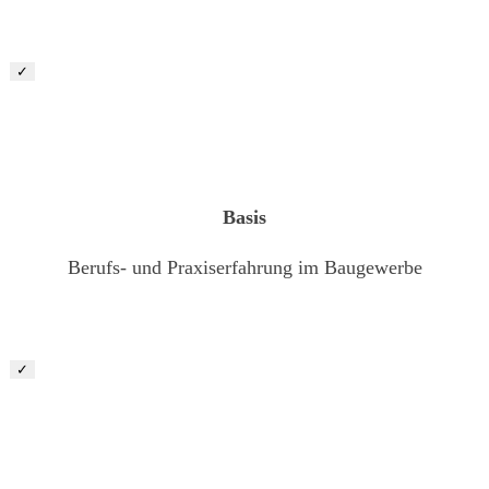
✓
Vorarbeiter / Maschinist (m/w/d)
Basis
Berufs- und Praxiserfahrung im Baugewerbe
✓
Bauleiter Garten- und Landschaftsbau (m/ w/ d)