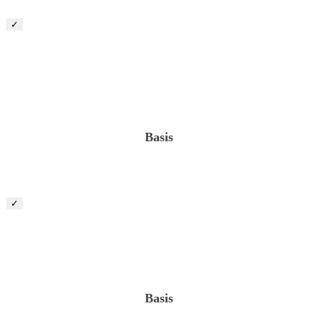
✓
Projektleiter „öffentich/gewerblicher Landschaftsbau“
(m/w/d)
Basis
✓
Kalkulator (m/w/d)
Basis