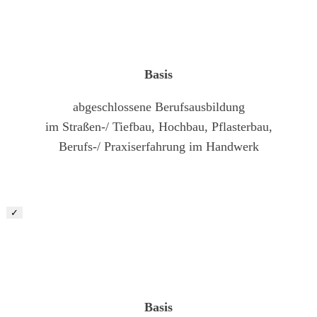
Baufacharbeiter (m/w/d)
Basis
abgeschlossene Berufsausbildung
im Straßen-/ Tiefbau, Hochbau, Pflasterbau,
Berufs-/ Praxiserfahrung im Handwerk
✓
Landschaftsgärtner (m/w/d)
Basis