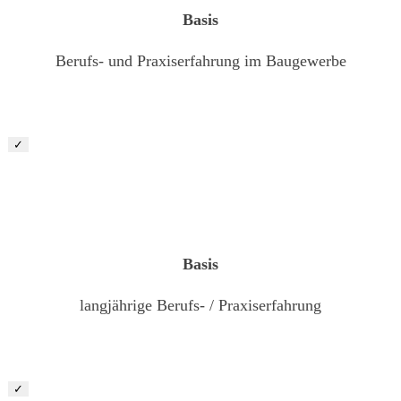
Basis
Berufs- und Praxiserfahrung im Baugewerbe
✓
Bauleiter Garten- und Landschaftsbau (m/ w/ d)
Basis
langjährige Berufs- / Praxiserfahrung
✓