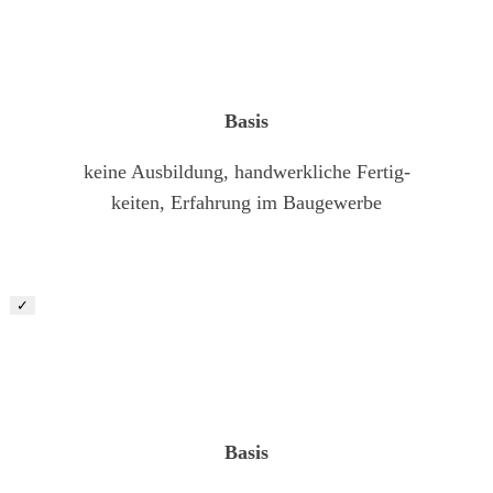
LKW-Fahrer im Baustellenverkehr (m/w/d)
Basis
keine Ausbildung, handwerkliche Fertig-
keiten, Erfahrung im Baugewerbe
✓
Helfer & Quereinsteiger im Landschaftsbau (m/w/d)
Basis