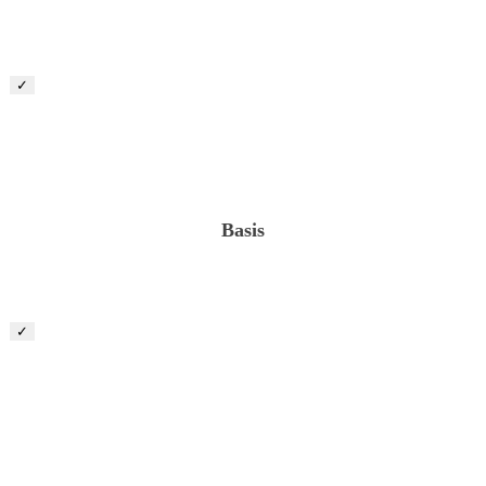
✓
Projektleiter „Privatgärten“ (m/w/d)
Basis
✓
Projektleiter „öffentich/gewerblicher Landschaftsbau“
(m/w/d)