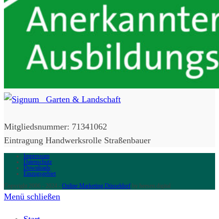
Mitgliedsnummer: 71341062
Eintragung Handwerksrolle Straßenbauer
Impressum
Datenschutz
Downloads
Einzugsgebiet
Copyright 2006 - 2024 -
Online Marketing Düsseldorf
by heesen.digital
Menü schließen