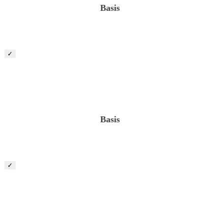
Basis
✓
Kalkulator (m/w/d)
Basis
✓
Vorarbeiter / Maschinist (m/w/d)