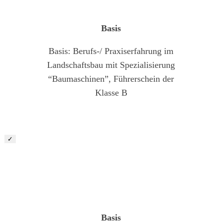
Basis
Basis: Berufs-/ Praxiserfahrung im
Landschaftsbau mit Spezialisierung
“Baumaschinen”, Führerschein der
Klasse B
✓
Vorarbeiter/ Baustellenleiter Garten- und
Landschaftsbau (m/w/d)
Basis